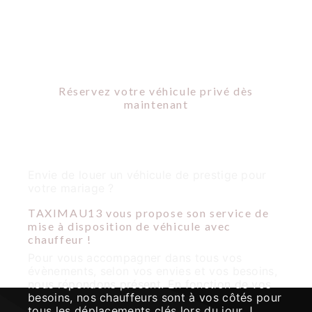
MISE À DISPOSITION DE
VÉHICULE AVEC
CHAUFFEUR
Réservez votre véhicule privé dès
maintenant
Envie de louer un véhicule de prestige pour
votre mariage ?
TAXIMAU13 vous propose son service de
mise à disposition de véhicule avec
chauffeur !
Pour vous accompagner dans tous vos
évènements, selon vos envies et vos besoins,
nous répondons présent. En fonction de vos
besoins, nos chauffeurs sont à vos côtés pour
tous les déplacements clés lors du jour J.