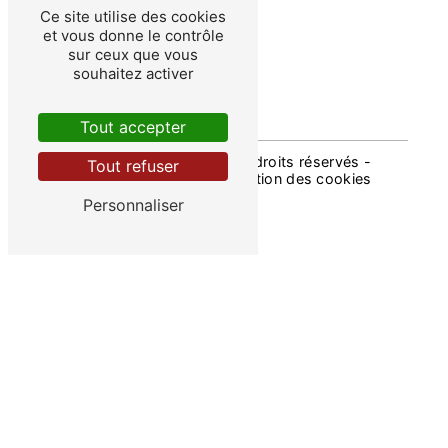
taxi privé
Ce site utilise des cookies
taxi entreprise
et vous donne le contrôle
transport entreprise
sur ceux que vous
transport aéroport-Gare TGV
souhaitez activer
Tout accepter
©
Vistalid
- 2026 - Tous droits réservés -
Tout refuser
Mentions légales
-
Gestion des cookies
Personnaliser