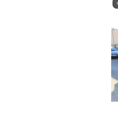
A
9 Rue 
Victor