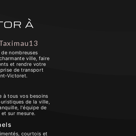
TOR À
 Taximau13
e de nombreuses
harmante ville, faire
nts et rendre votre
eprise de transport
nt-Victoret.
 à tous vos besoins
ristiques de la ville,
nquille, l'équipe de
 et sur mesure.
nels
mentés, courtois et