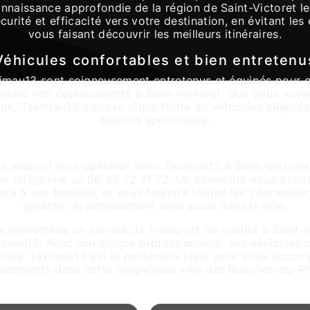
onnaissance approfondie de la région de Saint-Victoret l
curité et efficacité vers votre destination, en évitant les
vous faisant découvrir les meilleurs itinéraires.
Véhicules confortables et bien entretenu
imau13 sont soigneusement entretenus et équipés pour g
endant vos déplacements à Saint-Victoret. Que vous voyag
upe, Taximau13 dispose d'une flotte de véhicules adapté
besoins spécifiques.
Réservation facile et rapide
 transport tour operator avec Taximau13 à Saint-Victoret, 
ar téléphone au 06 85 72 71 72. Un conseiller vous assis
apté à vos besoins, et vous fournira toutes les informatio
garantir un déplacement sans souci dans la ville.
s recherchez un service de transport de qualité à Saint-V
ximau13. Avec son équipe professionnelle, ses véhicules 
lisés, Taximau13 est le partenaire idéal pour vous accom
acements dans cette magnifique ville des Bouches-du-R