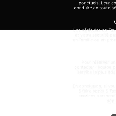
ponctuels. Leur c
conduire en toute sé
Les véhicules de Tax
et votre sécurité p
en famille ou en gro
Pour réserver un
contacter l'équipe p
service le plus ad
En conclusion, si vou
à faire appel à Ta
services personna
dépl