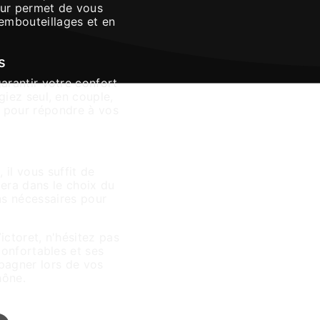
eur permet de vous
 embouteillages et en
s
arantir votre confort
iez seul, en couple,
s pour répondre à vos
il vous suffit de
tera dans le choix du
ns nécessaires pour
ictoret, n'hésitez pas
confortables et ses
pagner lors de vos
hône.