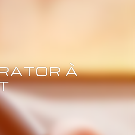
RATOR À
T