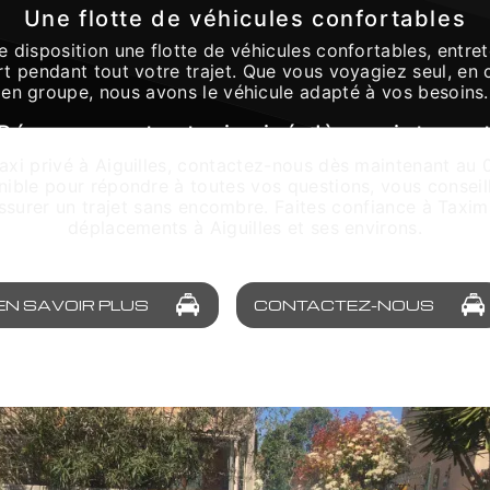
Une flotte de véhicules confortables
 disposition une flotte de véhicules confortables, entre
t pendant tout votre trajet. Que vous voyagiez seul, en 
en groupe, nous avons le véhicule adapté à vos besoins.
Réservez votre taxi privé dès maintenan
taxi privé à Aiguilles, contactez-nous dès maintenant au 
nible pour répondre à toutes vos questions, vous conseille
 assurer un trajet sans encombre. Faites confiance à Taxi
déplacements à Aiguilles et ses environs.
EN SAVOIR PLUS
CONTACTEZ-NOUS