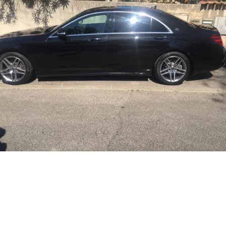
dresse
de la Cascadelle
13730 Saint-
et
éléphone
72 71 72