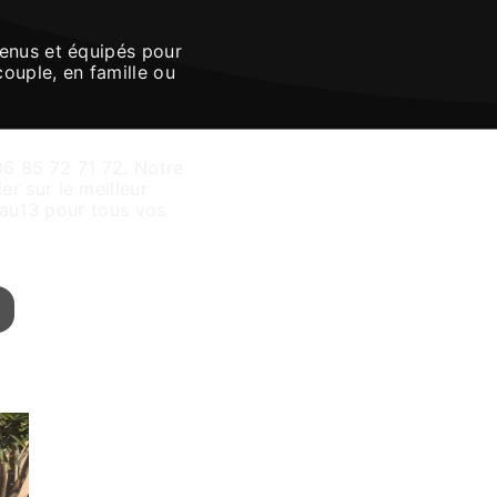
tenus et équipés pour
couple, en famille ou
t
06 85 72 71 72. Notre
r sur le meilleur
mau13 pour tous vos