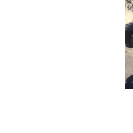
A
9 Rue 
Victor
T
06 85 