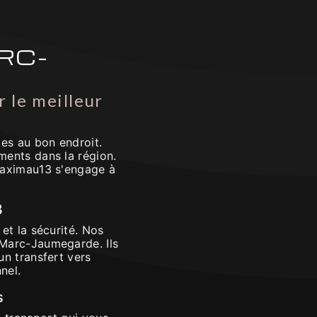
RC-
 le meilleur
es au bon endroit.
ments dans la région.
 Taximau13 s'engage à
3
et la sécurité. Nos
-Marc-Jaumegarde. Ils
un transfert vers
nel.
s