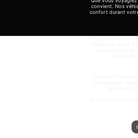
Que vous voyagiez 
convient. Nos véhic
confort durant votre
Pour réserver vot
téléphone au 06 85 
adresse de prise 
charge du r
Une en
Taximau13 est votr
Jaumegarde. Nous m
sécurisé. F
N'attendez plus, ré