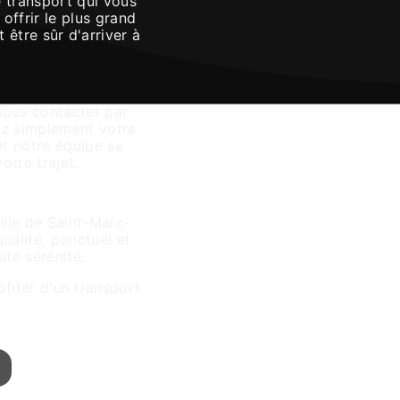
 transport qui vous
offrir le plus grand
 être sûr d'arriver à
nous contacter par
uez simplement votre
et notre équipe se
otre trajet.
megarde
ille de Saint-Marc-
ualité, ponctuel et
te sérénité.
fiter d'un transport