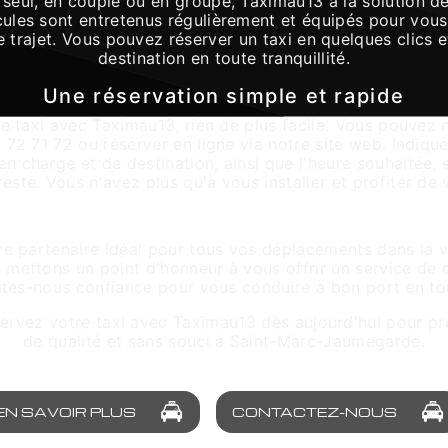
seul, en couple ou en groupe, Taximau13 a la solution de
ules sont entretenus régulièrement et équipés pour vous 
 trajet. Vous pouvez réserver un taxi en quelques clics et
destination en toute tranquillité.
Une réservation simple et rapide
re taxi avec Taximau13, rien de plus facile. Vous pouvez 
72 71 72 ou réserver en ligne via notre site web. Indiq
en charge et de destination, ainsi que l'heure souhaitée, 
este. Vous n'avez plus qu'à vous installer et profiter de v
treprise de confiance à Saint-Marc-Jau
e partenaire idéal pour tous vos déplacements dans la v
ettons un point d'honneur à vous offrir un service de q
aites-nous confiance pour vous conduire à bon port en tou
servez votre taxi avec Taximau13 dès aujourd'hui pour pro
de qualité et sans souci à Saint-Marc-Jaumegarde.
EN SAVOIR PLUS
CONTACTEZ-NOUS