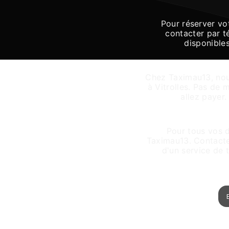
Pour réserver vo
contacter par t
disponible
Chez Taximau13, nous
à Vitrolles. Pas de
allez payer.
Ré
Pour tous vos d
Taximau13. Contactez
d'un service de 