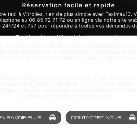
Réservation facile et rapide
tre taxi à Vitrolles, rien de plus simple avec Taximau13.
éléphone au 06 85 72 71 72 ou en ligne via notre site 
s 24h/24 et 7j/7 pour répondre à toutes vos demandes de
Tarifs attractifs et transparents
 proposons des tarifs attractifs et transparents pour tou
 mauvaise surprise à la fin de la course, vous saurez exa
 Profitez d'un service de qualité à un prix compétitif av
servez votre taxi à Vitrolles avec Taxima
éplacements dans la ville de Vitrolles et ses environs, fa
-nous dès aujourd'hui au 06 85 72 71 72 pour réserver v
transport fiable et de qualité. Nous sommes à votre disp
conduire en toute sécurité et confort.
EN SAVOIR PLUS
CONTACTEZ-NOUS