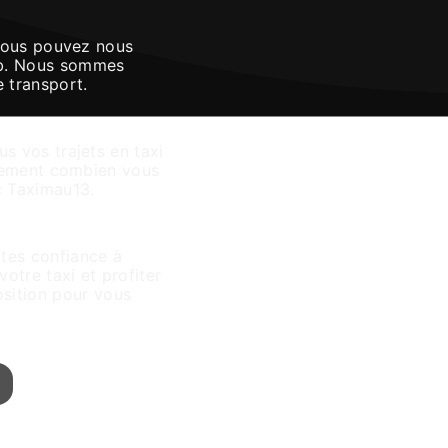
 Vous pouvez nous
web. Nous sommes
 transport.
s vos trajets en taxi
ctement combien vous
ec Taximau13.
u13
ites confiance à
otre taxi et profiter
osition pour vous