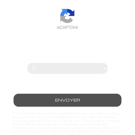
Vous n'êtes pas un robot, veuillez
répondre à cette question :
combien font trois plus huit ?
ENVOYER
** Les données personnelles communiquées sont nécessaires aux fins
de vous contacter et sont enregistrées dans un fichier informatisé.
Elles sont destinées à Taximau13 et ses sous-traitants dans le seul but
de répondre à votre message. Les données collectées seront
communiquées aux seuls destinataires suivants: Taximau13 9 Rue de la
Cascadelle 13730 Saint-Victoret taximau13@gmail.com. Vous disposez