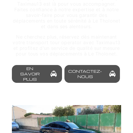
Taximau13 est là pour vous accompagner.
Faites confiance à notre expertise et à notre
savoir-faire pour vous garantir des
déplacements en toute sérénité à Le Tholonet
et dans ses alentours.
Ne cherchez plus, réservez dès maintenant
votre transport tour operator avec Taximau13
et profitez d'un service de qualité sur mesure
pour tous vos déplacements à Le Tholonet.
EN
CONTACTEZ-
SAVOIR
NOUS
PLUS