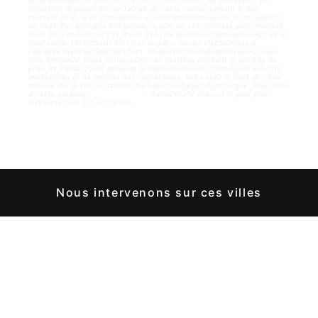
de droits d’accès, de rectification, d’effacement, de portabilité, de
limitation, d’opposition, de retrait de votre consentement à tout
moment et du droit d’introduire une réclamation auprès d’une autorité
de contrôle, ainsi que d’organiser le sort de vos données post-mortem.
Vous pouvez exercer ces droits par voie postale à l'adresse 9 Rue de la
Cascadelle 13730 Saint-Victoret ou par courrier électronique à
l'adresse taximau13@gmail.com. Un justificatif d'identité pourra vous
être demandé. Nous conservons vos données pendant la période de
prise de contact puis pendant la durée de prescription légale aux fins
probatoires et de gestion des contentieux. Vous avez le droit de vous
inscrire sur la liste d'opposition au démarchage téléphonique, disponible
à cette adresse :
Bloctel.gouv.fr
. Consultez le site cnil.fr pour plus
d’informations sur vos droits.
Nous intervenons sur ces villes
Carry-le-Rouet
Saint-Marc-