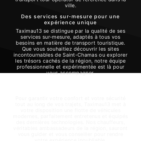
ville.
Des services sur-mesure pour une
expérience unique
Taximau13 se distingue par la qualité de ses
services sur-mesure, adaptés à tous vos
besoins en matière de transport touristique.
Que vous souhaitiez découvrir les sites
incontournables de Saint-Chamas ou explorer
les trésors cachés de la région, notre équipe
professionnelle et expérimentée est là pour
vous accompagner.
Des véhicules confortables et
sécurisés
Pour garantir votre confort et votre sécurité
tout au long de vos trajets, Taximau13 met à
votre disposition une flotte de véhicules
modernes, parfaitement entretenus et équipés
des dernières technologies. Nos chauffeurs,
véritables ambassadeurs de la région, sauront
vous guider et vous conseiller pour rendre
votre expérience inoubliable.