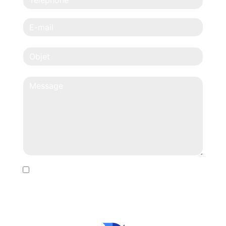
En cochant cette case, j'accepte les conditions
particulières ci-dessous **