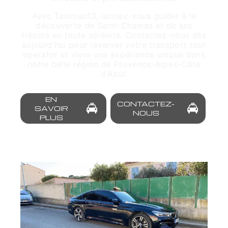
Avec Taximau13, laissez-vous guider à la
découverte de Saint-Chamas et de ses
trésors en toute sérénité. Contactez-nous dès
aujourd'hui pour réserver votre transport tour
operator et vivre une expérience unique dans
notre belle région de Provence-Alpes-Côte
d'Azur.
EN
CONTACTEZ-
SAVOIR
NOUS
PLUS