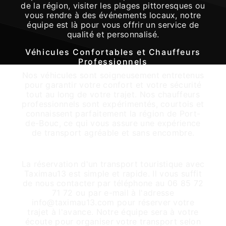
de la région, visiter les plages pittoresques ou
vous rendre à des événements locaux, notre
équipe est là pour vous offrir un service de
qualité et personnalisé.
Véhicules Confortables et Chauffeurs
Professionnels
Nos véhicules sont soigneusement entretenus
pour garantir votre confort et votre sécurité
tout au long de votre trajet. Nos chauffeurs
professionnels sont expérimentés, courtois et
connaissent parfaitement la région de Port-
de-Bouc, ce qui vous assure une expérience
de transport agréable et sans encombre.
Réservation Facile et Rapide
La réservation d'un transport touristique avec
Taximau13 est simple et rapide. Il vous suffit
de nous contacter par téléphone au 06 85 72
71 72 ou par e-mail à l'adresse
info@taximau13.com pour réserver votre
trajet à l'avance. Notre équipe sera à votre
écoute pour organiser votre transport selon