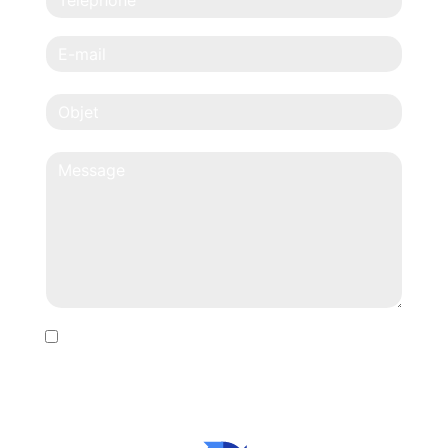
En cochant cette case, j'accepte les conditions
particulières ci-dessous **