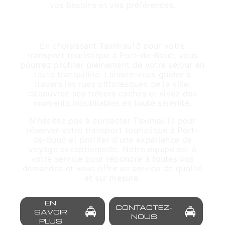
vos besoins et vos préférences.
Découvrez Port-de-Bouc en Toute
Sérénité
En choisissant Taximau13 pour votre
transport touristique à Port-de-Bouc, vous
pourrez profiter pleinement de votre séjour en
toute tranquillité. Laissez-vous guider à
travers les rues pittoresques de la ville,
découvrez ses trésors cachés et vivez des
moments inoubliables en toute sérénité.
N'hésitez pas à contacter Taximau13 pour
réserver votre transport touristique à Port-
de-Bouc et profiter d'une expérience de
voyage exceptionnelle. Notre équipe est à
votre service pour répondre à toutes vos
demandes et vous offrir un service de qualité
et sur mesure.
EN
CONTACTEZ-
SAVOIR
NOUS
PLUS