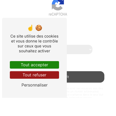
Vous n'êtes pas un robot, veuillez
répondre à cette question :
Ce site utilise des cookies
combien font huit plus zéro ?
et vous donne le contrôle
sur ceux que vous
souhaitez activer
Tout accepter
Tout refuser
ENVOYER
Personnaliser
** Les données personnelles communiquées sont nécessaires aux fins
de vous contacter et sont enregistrées dans un fichier informatisé.
Elles sont destinées à Taximau13 et ses sous-traitants dans le seul but
de répondre à votre message. Les données collectées seront
communiquées aux seuls destinataires suivants: Taximau13 9 Rue de la
Cascadelle 13730 Saint-Victoret taximau13@gmail.com. Vous disposez
de droits d’accès, de rectification, d’effacement, de portabilité, de
limitation, d’opposition, de retrait de votre consentement à tout
moment et du droit d’introduire une réclamation auprès d’une autorité