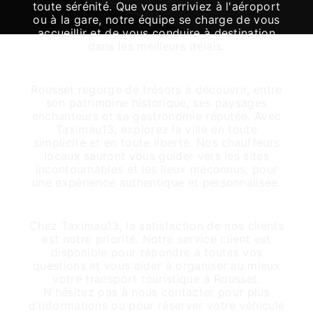
toute sérénité. Que vous arriviez à l'aéroport
ou à la gare, notre équipe se charge de vous
accueillir et de vous conduire à destination
dans les meilleurs délais.
Visitez Rousset en Toute Simplicité
Rousset regorge de trésors à découvrir, entre
son patrimoine historique, ses paysages
enchanteurs et sa gastronomie réputée. Avec
Taximau13, explorez la ville en toute
simplicité et en toute liberté. Nos chauffeurs
locaux sauront vous guider vers les sites
incontournables et les lieux méconnus, pour
une expérience authentique et personnalisée.
Un Service Client A Votre Ecoute
Chez Taximau13, la satisfaction de nos clients
est notre priorité. Notre service client est
disponible pour répondre à toutes vos
questions et vous aider à organiser au mieux
votre transport touristique à Rousset.
N'hésitez pas à nous contacter pour plus
d'informations ou pour réserver votre véhicule