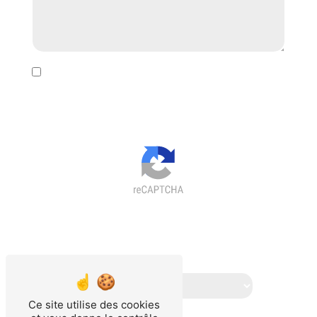
En cochant cette case, j'accepte les conditions
particulières ci-dessous **
Vous n'êtes pas un robot, veuillez
répondre à cette question :
combien font trois plus zéro ?
Ce site utilise des cookies