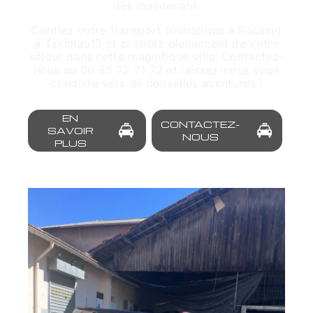
dès maintenant.
Confiez votre transport touristique à Rousset
à Taximau13 et profitez pleinement de votre
séjour dans cette magnifique ville. Contactez-
nous au 06 85 72 71 72 et laissez-nous vous
conduire vers de nouvelles aventures !
EN
CONTACTEZ-
SAVOIR
NOUS
PLUS