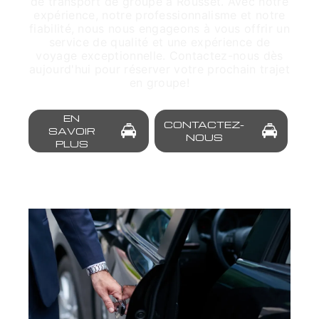
de transport de groupe à Rousset. Avec notre
expérience, notre professionnalisme et notre
fiabilité, nous nous engageons à vous offrir un
service de qualité et une expérience de
voyage exceptionnelle. Contactez-nous dès
aujourd'hui pour réserver votre prochain trajet
en groupe!
EN
CONTACTEZ-
SAVOIR
NOUS
PLUS