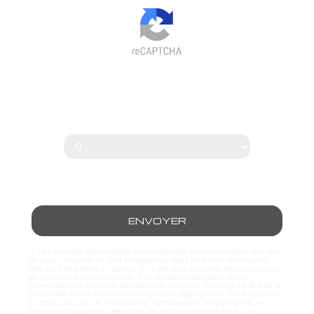
Vous n'êtes pas un robot, veuillez
répondre à cette question :
combien font sept plus dix ?
ENVOYER
** Les données personnelles communiquées sont nécessaires aux fins
de vous contacter et sont enregistrées dans un fichier informatisé.
Elles sont destinées à Taximau13 et ses sous-traitants dans le seul but
de répondre à votre message. Les données collectées seront
communiquées aux seuls destinataires suivants: Taximau13 9 Rue de la
Cascadelle 13730 Saint-Victoret taximau13@gmail.com. Vous disposez
de droits d’accès, de rectification, d’effacement, de portabilité, de
limitation, d’opposition, de retrait de votre consentement à tout