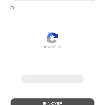
En cochant cette case, j'accepte les conditions
particulières ci-dessous **
Vous n'êtes pas un robot, veuillez
répondre à cette question :
combien font huit plus trois ?
ENVOYER