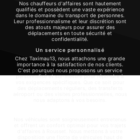
Nos chauffeurs d'affaires sont hautement
qualifiés et possèdent une vaste expérience
dans le domaine du transport de personnes.
Leur professionnalisme et leur discrétion sont
des atouts majeurs pour assurer des
déplacements en toute sécurité et
confidentialité.
Un service personnalisé
Chez Taximau13, nous attachons une grande
importance à la satisfaction de nos clients.
C'est pourquoi nous proposons un service
personnalisé et sur-mesure pour répondre à
vos exigences spécifiques. Que ce soit pour
des déplacements réguliers, des transferts
aéroport ou des visites professionnelles, nous
nous adaptons à vos besoins.
Véhicules haut de gamme
Nos véhicules sont soigneusement entretenus
et offrent un confort optimal pour vos trajets
d'affaires à Rousset. Nous mettons à votre
disposition une flotte de véhicules haut de