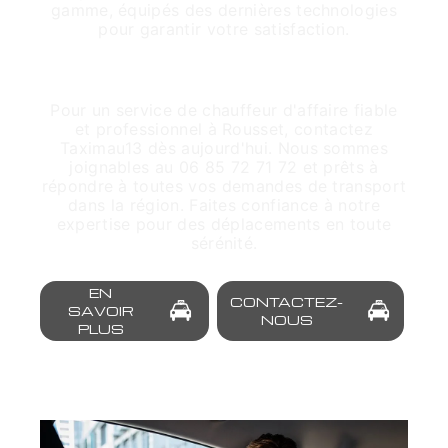
gamme, équipés des dernières technologies
pour garantir votre satisfaction.
Réservez votre chauffeur dès
maintenant
Pour un service de chauffeur d'affaire fiable
et professionnel à Rousset, contactez
Taximau13 dès aujourd'hui. Nous sommes
joignables au 06 85 72 71 72 et prêts à
répondre à toutes vos demandes de transport
dans la région. Faites confiance à notre
expertise pour des déplacements en toute
sérénité.
EN
CONTACTEZ-
SAVOIR
NOUS
PLUS