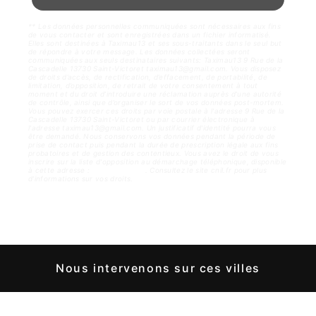
** Les données personnelles communiquées sont nécessaires aux fins
de vous contacter et sont enregistrées dans un fichier informatisé.
Elles sont destinées à Taximau13 et ses sous-traitants dans le seul but
de répondre à votre message. Les données collectées seront
communiquées aux seuls destinataires suivants: Taximau13 9 Rue de la
Cascadelle 13730 Saint-Victoret taximau13@gmail.com. Vous disposez
de droits d’accès, de rectification, d’effacement, de portabilité, de
limitation, d’opposition, de retrait de votre consentement à tout
moment et du droit d’introduire une réclamation auprès d’une autorité
de contrôle, ainsi que d’organiser le sort de vos données post-mortem.
Vous pouvez exercer ces droits par voie postale à l'adresse 9 Rue de la
Cascadelle 13730 Saint-Victoret ou par courrier électronique à
l'adresse taximau13@gmail.com. Un justificatif d'identité pourra vous
être demandé. Nous conservons vos données pendant la période de
prise de contact puis pendant la durée de prescription légale aux fins
probatoires et de gestion des contentieux. Vous avez le droit de vous
inscrire sur la liste d'opposition au démarchage téléphonique, disponible
à cette adresse :
Bloctel.gouv.fr
. Consultez le site cnil.fr pour plus
d’informations sur vos droits.
Nous intervenons sur ces villes