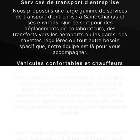
Services de transport d'entreprise
Nous proposons une large gamme de services
de transport d'entreprise à Saint-Chamas et
ses environs. Que ce soit pour des
déplacements de collaborateurs, des
transferts vers les aéroports ou les gares, des
navettes régulières ou tout autre besoin
spécifique, notre équipe est là pour vous
accompagner.
Véhicules confortables et chauffeurs
professionnels
Nos véhicules sont confortables, spacieux et
équipés pour garantir un trajet agréable à
bord. Nos chauffeurs, expérimentés et
professionnels, sont formés pour assurer un
service de qualité et une conduite sécurisée.
Votre satisfaction et votre confort sont notre
priorité.
Réservation facile et flexible
La réservation de votre transport d'entreprise
avec Taximau13 est simple et flexible. Vous