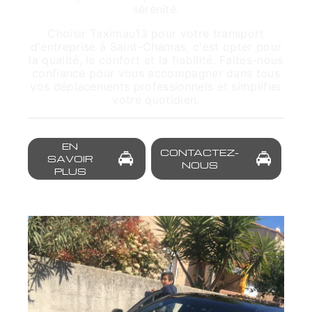
sérénité.
Choisir Taximau13 pour votre transport
d'entreprise à Saint-Chamas, c'est opter pour
la qualité, le confort et la fiabilité. Faites-nous
confiance pour vous accompagner dans tous
vos déplacements professionnels et simplifier
votre quotidien.
EN
CONTACTEZ-
SAVOIR
NOUS
PLUS