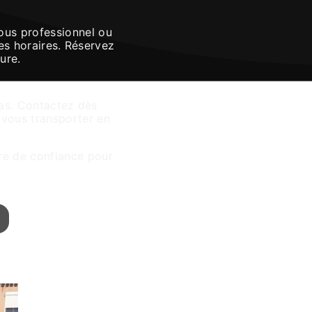
vous professionnel ou
es horaires. Réservez
ure.
as. Contactez dès
-vous transporter en
ire de confiance pour