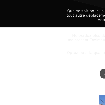
Que ce soit pour un 
tout autre déplaceme
vot
Ne perdez plus d
maintenant Taximau1
Optez pour la qualit