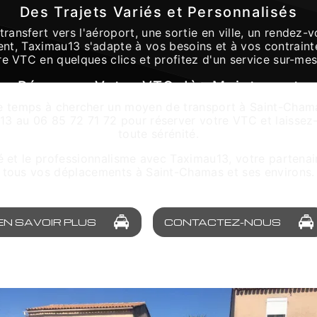
Des Trajets Variés et Personnalisés
transfert vers l'aéroport, une sortie en ville, un rendez-
nt, Taximau13 s'adapte à vos besoins et à vos contraint
re VTC en quelques clics et profitez d'un service sur-mes
Réservez Votre VTC dès Maintenant
e temps à chercher un moyen de transport à Saint-Cham
3 au 06 85 72 71 72 pour réserver votre VTC et laissez
toute sérénité.
é et le professionnalisme avec Taximau13, votre partena
tous vos déplacements à Saint-Chamas et ses environs.
EN SAVOIR PLUS
CONTACTEZ-NOUS