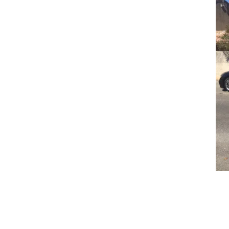
A
9 Rue 
Victor
T