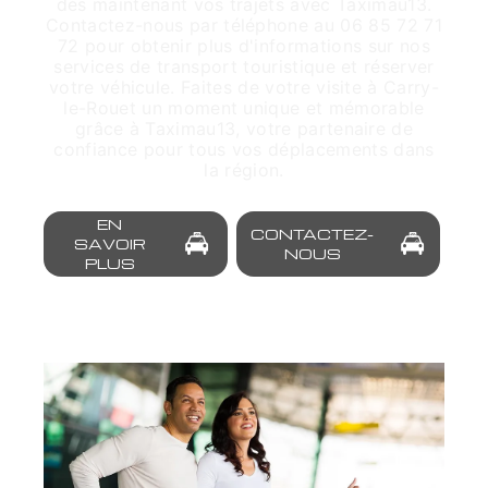
dès maintenant vos trajets avec Taximau13.
Contactez-nous par téléphone au 06 85 72 71
72 pour obtenir plus d'informations sur nos
services de transport touristique et réserver
votre véhicule. Faites de votre visite à Carry-
le-Rouet un moment unique et mémorable
grâce à Taximau13, votre partenaire de
confiance pour tous vos déplacements dans
la région.
EN
CONTACTEZ-
SAVOIR
NOUS
PLUS