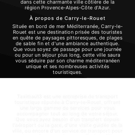
dans cette charmante ville côtière de la
région Provence-Alpes-Côte d'Azur.
À propos de Carry-le-Rouet
Située en bord de mer Méditerranée, Carry-le-
Rouet est une destination prisée des touristes
en quête de paysages pittoresques, de plages
de sable fin et d'une ambiance authentique.
Que vous soyez de passage pour une journée
ou pour un séjour plus long, cette ville saura
vous séduire par son charme méditerranéen
unique et ses nombreuses activités
touristiques.
Services de transport proposés par
Taximau13
Taximau13 est une entreprise de transport
touristique réputée à Carry-le-Rouet, offrant
une large gamme de services pour vous
accompagner tout au long de votre séjour.
Que vous ayez besoin d'un transfert depuis
l'aéroport ou la gare, d'une visite guidée de la
ville, ou encore d'un service de transport pour