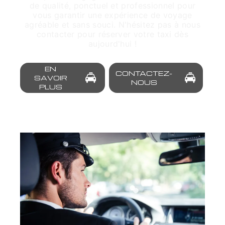
de qualité, ponctuel et professionnel pour
vous garantir une expérience de voyage
agréable et sans souci. N'hésitez pas à nous
contacter pour réserver votre taxi dès
aujourd'hui !
EN
CONTACTEZ-
SAVOIR
NOUS
PLUS