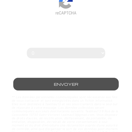
Vous n'êtes pas un robot, veuillez
répondre à cette question :
combien font trois plus cinq ?
ENVOYER
** Les données personnelles communiquées sont nécessaires aux fins
de vous contacter et sont enregistrées dans un fichier informatisé.
Elles sont destinées à Taximau13 et ses sous-traitants dans le seul but
de répondre à votre message. Les données collectées seront
communiquées aux seuls destinataires suivants: Taximau13 9 Rue de la
Cascadelle 13730 Saint-Victoret taximau13@gmail.com. Vous disposez
de droits d’accès, de rectification, d’effacement, de portabilité, de
limitation, d’opposition, de retrait de votre consentement à tout
moment et du droit d’introduire une réclamation auprès d’une autorité
de contrôle, ainsi que d’organiser le sort de vos données post-mortem.