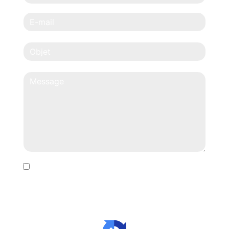
En cochant cette case, j'accepte les conditions
particulières ci-dessous **