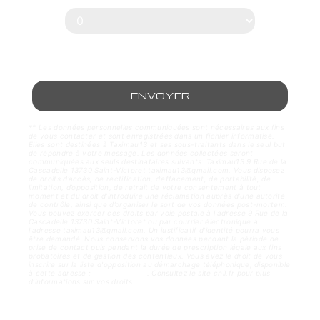
ENVOYER
** Les données personnelles communiquées sont nécessaires aux fins
de vous contacter et sont enregistrées dans un fichier informatisé.
Elles sont destinées à Taximau13 et ses sous-traitants dans le seul but
de répondre à votre message. Les données collectées seront
communiquées aux seuls destinataires suivants: Taximau13 9 Rue de la
Cascadelle 13730 Saint-Victoret taximau13@gmail.com. Vous disposez
de droits d’accès, de rectification, d’effacement, de portabilité, de
limitation, d’opposition, de retrait de votre consentement à tout
moment et du droit d’introduire une réclamation auprès d’une autorité
de contrôle, ainsi que d’organiser le sort de vos données post-mortem.
Vous pouvez exercer ces droits par voie postale à l'adresse 9 Rue de la
Cascadelle 13730 Saint-Victoret ou par courrier électronique à
l'adresse taximau13@gmail.com. Un justificatif d'identité pourra vous
être demandé. Nous conservons vos données pendant la période de
prise de contact puis pendant la durée de prescription légale aux fins
probatoires et de gestion des contentieux. Vous avez le droit de vous
inscrire sur la liste d'opposition au démarchage téléphonique, disponible
à cette adresse :
Bloctel.gouv.fr
. Consultez le site cnil.fr pour plus
d’informations sur vos droits.