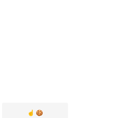
Bouc-Bel-Air
Saint-Chamas
Rousset
Lambesc
Aix-en-Provence
Le Tholonet
Port-de-Bouc
Vitrolles
Aiguilles