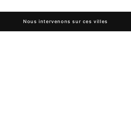
Nous intervenons sur ces villes
Saint-Marc-
Saint-Victoret
Jaumegarde
Marignane
Marseille