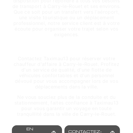
disposition pour répondre à tous vos besoins
de transport à Carry-le-Rouet et ses environs.
Que ce soit pour un transfert vers l'aéroport,
une visite touristique ou un déplacement
professionnel, notre service client est à votre
écoute pour organiser votre trajet selon vos
exigences.
Réservez Votre Chauffeur d'Affaire dès
Maintenant
Contactez Taximau13 pour réserver votre
chauffeur d'affaire à Carry-le-Rouet. Profitez
d'un service de qualité, d'une flotte de
véhicules confortables et d'un personnel
dévoué pour vous accompagner lors de vos
déplacements dans la ville.
Ne vous souciez plus de la conduite et du
stationnement, faites confiance à Taximau13
pour vous garantir un voyage en toute
tranquillité dans la ville de Carry-le-Rouet.
EN
CONTACTEZ-